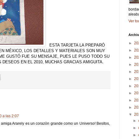
bordad
aleab
Ver to
Archiv
►
20
ESTA TARJETA LA PREPARÓ
►
20
EN MÉXICO, LOS DETALLES Y MATERIALES SON MUY
ME GUSTÓ FUE SU MENSAJE, PUES LE PUSO TODO SU
►
20
DESEOS EN EL 2010, MUCHAS GRACIAS AMIGUITA.
►
20
►
20
►
20
►
20
►
20
►
20
►
20
▼
20
 a las 2:07
►
ra amiga Ararely es un corazòn grande como un Universo! Besitos,
►
►