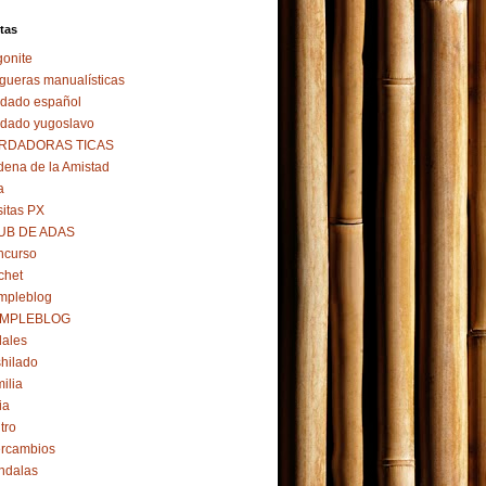
tas
onite
gueras manualísticas
dado español
dado yugoslavo
RDADORAS TICAS
ena de la Amistad
a
itas PX
UB DE ADAS
ncurso
chet
mpleblog
MPLEBLOG
ales
hilado
ilia
ia
ltro
ercambios
ndalas