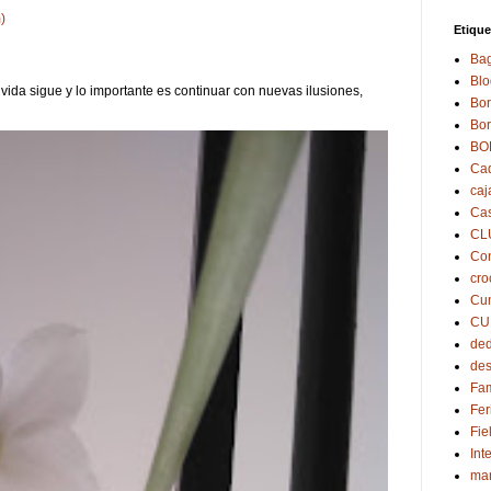
)
Etique
Bag
Blo
 vida sigue y lo importante es continuar con nuevas ilusiones,
Bor
Bor
BO
Cad
caj
Cas
CL
Co
cro
Cu
CU
ded
des
Fam
Fer
Fie
Int
ma