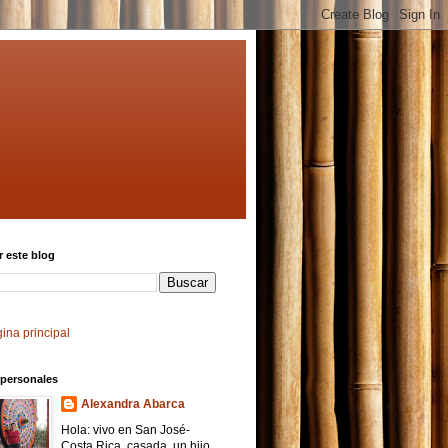
 este blog
ina principal
 personales
Alexandra Abarca
Hola: vivo en San José-
Costa Rica, casada, un hijo