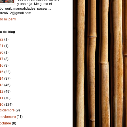
y una hija. Me gusta el
o, quilt, manualidades, pasear....
arca612@gmail.com
do mi perfil
o del blog
22
(1)
21
(1)
20
(1)
17
(3)
16
(3)
15
(22)
14
(37)
13
(46)
12
(49)
11
(70)
10
(124)
diciembre
(9)
noviembre
(11)
octubre
(8)