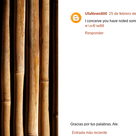
UfaNews800
25 de febrero d
I conceive you have noted some 
ทางเข้าw88
Responder
Gracias por tus palabras. Ale.
Entrada más reciente