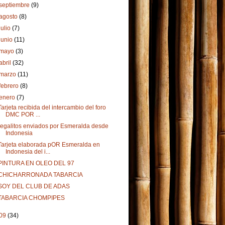
septiembre
(9)
agosto
(8)
julio
(7)
junio
(11)
mayo
(3)
abril
(32)
marzo
(11)
febrero
(8)
enero
(7)
Tarjeta recibida del intercambio del foro
DMC POR ...
regalitos enviados por Esmeralda desde
Indonesia
Tarjeta elaborada pOR Esmeralda en
Indonesia del i...
PINTURA EN OLEO DEL 97
CHICHARRONADA TABARCIA
SOY DEL CLUB DE ADAS
TABARCIA CHOMPIPES
09
(34)