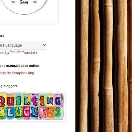
ate
ed by
Translate
a de manualidades online
ng bloggers