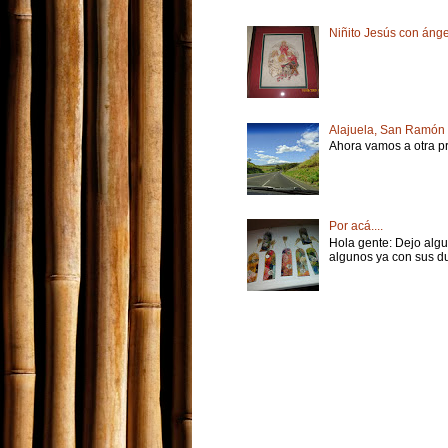
Niñito Jesús con áng
Alajuela, San Ramón
Ahora vamos a otra pro
Por acá....
Hola gente: Dejo algu
algunos ya con sus du