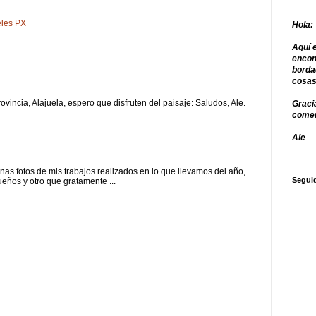
eles PX
Hola:
Aquí e
encon
borda
cosas
vincia, Alajuela, espero que disfruten del paisaje: Saludos, Ale.
Gracia
comen
Ale
nas fotos de mis trabajos realizados en lo que llevamos del año,
Segui
eños y otro que gratamente ...