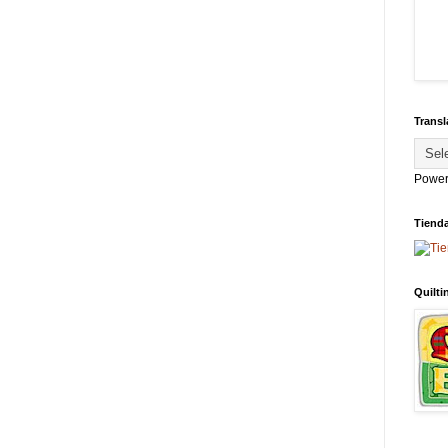
Transl
Power
Tiend
Quilti