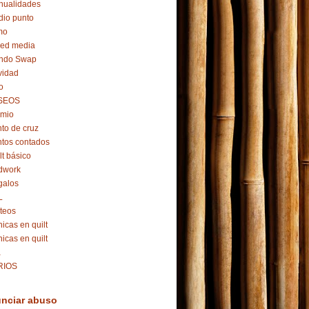
nualidades
io punto
mo
xed media
ndo Swap
vidad
o
SEOS
emio
to de cruz
tos contados
lt básico
dwork
galos
L
teos
nicas en quilt
nicas en quilt
a
RIOS
nciar abuso