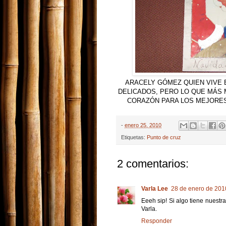
ARACELY GÓMEZ QUIEN VIVE 
DELICADOS, PERO LO QUE MÁS 
CORAZÓN PARA LOS MEJORES 
-
enero 25, 2010
Etiquetas:
Punto de cruz
2 comentarios:
Varla Lee
28 de enero de 2010
Eeeh sip! Si algo tiene nuest
Varla.
Responder