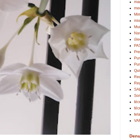
ma
med
Mi
mi
Mu
Na
óle
PA
Pr
Pun
Pun
Qui
Re
Re
SA
Sor
téc
téc
tel
VA
Denu